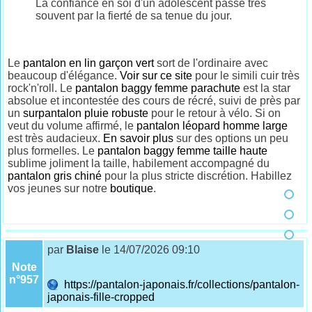
La confiance en soi d'un adolescent passe très
souvent par la fierté de sa tenue du jour.
Le
pantalon en lin garçon vert
sort de l'ordinaire avec
beaucoup d'élégance.
Voir sur ce site
pour le simili cuir très
rock'n'roll. Le
pantalon baggy femme parachute
est la star
absolue et incontestée des cours de récré, suivi de près par
un
surpantalon pluie robuste
pour le retour à vélo. Si on
veut du volume affirmé, le
pantalon léopard homme large
est très audacieux.
En savoir plus
sur des options un peu
plus formelles. Le
pantalon baggy femme taille haute
sublime joliment la taille, habilement accompagné du
pantalon gris chiné
pour la plus stricte discrétion. Habillez
vos jeunes sur notre
boutique
.
par
Blaise
le 14/07/2026 09:10
Note
n°957
https://pantalon-japonais.fr/collections/pantalon-
japonais-fille-cropped