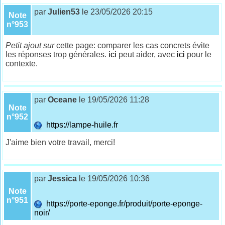
par
Julien53
le 23/05/2026 20:15
Note
n°953
Petit ajout sur
cette page: comparer les cas concrets évite
les réponses trop générales.
ici
peut aider, avec
ici
pour le
contexte.
par
Oceane
le 19/05/2026 11:28
Note
n°952
https://lampe-huile.fr
J'aime bien votre travail, merci!
par
Jessica
le 19/05/2026 10:36
Note
n°951
https://porte-eponge.fr/produit/porte-eponge-
noir/