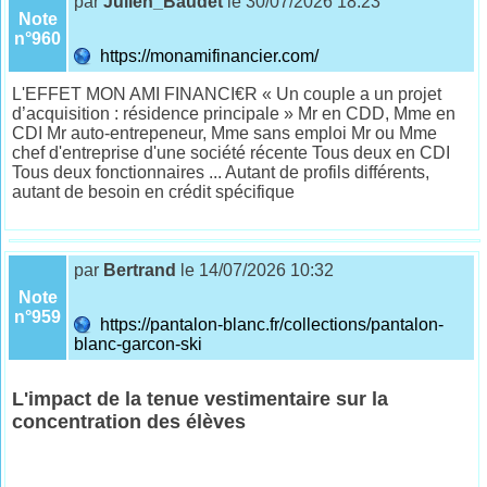
par
Julien_Baudet
le 30/07/2026 18:23
Note
n°960
https://monamifinancier.com/
L'EFFET MON AMI FINANCI€R « Un couple a un projet
d’acquisition : résidence principale » Mr en CDD, Mme en
CDI Mr auto-entrepeneur, Mme sans emploi Mr ou Mme
chef d'entreprise d'une société récente Tous deux en CDI
Tous deux fonctionnaires ... Autant de profils différents,
autant de besoin en crédit spécifique
par
Bertrand
le 14/07/2026 10:32
Note
n°959
https://pantalon-blanc.fr/collections/pantalon-
blanc-garcon-ski
L'impact de la tenue vestimentaire sur la
concentration des élèves