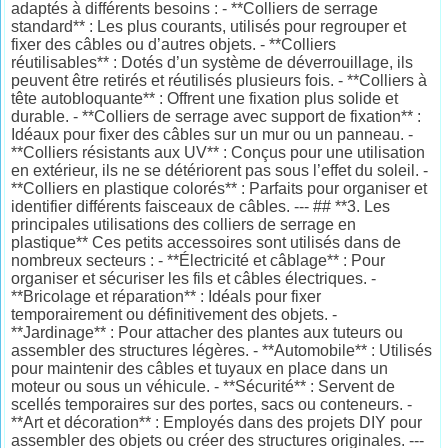
adaptés à différents besoins : - **Colliers de serrage
standard** : Les plus courants, utilisés pour regrouper et
fixer des câbles ou d’autres objets. - **Colliers
réutilisables** : Dotés d’un système de déverrouillage, ils
peuvent être retirés et réutilisés plusieurs fois. - **Colliers à
tête autobloquante** : Offrent une fixation plus solide et
durable. - **Colliers de serrage avec support de fixation** :
Idéaux pour fixer des câbles sur un mur ou un panneau. -
**Colliers résistants aux UV** : Conçus pour une utilisation
en extérieur, ils ne se détériorent pas sous l’effet du soleil. -
**Colliers en plastique colorés** : Parfaits pour organiser et
identifier différents faisceaux de câbles. --- ## **3. Les
principales utilisations des colliers de serrage en
plastique** Ces petits accessoires sont utilisés dans de
nombreux secteurs : - **Électricité et câblage** : Pour
organiser et sécuriser les fils et câbles électriques. -
**Bricolage et réparation** : Idéals pour fixer
temporairement ou définitivement des objets. -
**Jardinage** : Pour attacher des plantes aux tuteurs ou
assembler des structures légères. - **Automobile** : Utilisés
pour maintenir des câbles et tuyaux en place dans un
moteur ou sous un véhicule. - **Sécurité** : Servent de
scellés temporaires sur des portes, sacs ou conteneurs. -
**Art et décoration** : Employés dans des projets DIY pour
assembler des objets ou créer des structures originales. ---