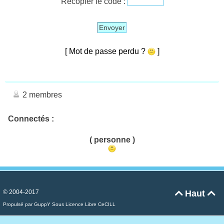
Recopier le code :
Envoyer
[ Mot de passe perdu ?
]
2 membres
Connectés :
( personne )
© 2004-2017
Haut


Propulsé par GuppY
Sous Licence Libre CeCILL