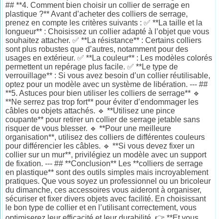
## **4. Comment bien choisir un collier de serrage en
plastique ?** Avant d’acheter des colliers de serrage,
prenez en compte les critères suivants : ✅ **La taille et la
longueur** : Choisissez un collier adapté à l’objet que vous
souhaitez attacher. ✅ **La résistance** : Certains colliers
sont plus robustes que d’autres, notamment pour des
usages en extérieur. ✅ **La couleur** : Les modèles colorés
permettent un repérage plus facile. ✅ **Le type de
verrouillage** : Si vous avez besoin d’un collier réutilisable,
optez pour un modèle avec un système de libération. --- ##
**5. Astuces pour bien utiliser les colliers de serrage** 🔹
**Ne serrez pas trop fort** pour éviter d’endommager les
câbles ou objets attachés. 🔹 **Utilisez une pince
coupante** pour retirer un collier de serrage jetable sans
risquer de vous blesser. 🔹 **Pour une meilleure
organisation**, utilisez des colliers de différentes couleurs
pour différencier les câbles. 🔹 **Si vous devez fixer un
collier sur un mur**, privilégiez un modèle avec un support
de fixation. --- ## **Conclusion** Les **colliers de serrage
en plastique** sont des outils simples mais incroyablement
pratiques. Que vous soyez un professionnel ou un bricoleur
du dimanche, ces accessoires vous aideront à organiser,
sécuriser et fixer divers objets avec facilité. En choisissant
le bon type de collier et en l’utilisant correctement, vous
optimiserez leur efficacité et leur durabilité. 👉 **Et vous,