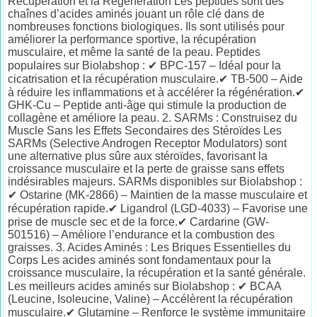
Récupération et la Régénération Les peptides sont des
chaînes d’acides aminés jouant un rôle clé dans de
nombreuses fonctions biologiques. Ils sont utilisés pour
améliorer la performance sportive, la récupération
musculaire, et même la santé de la peau. Peptides
populaires sur Biolabshop : ✔ BPC-157 – Idéal pour la
cicatrisation et la récupération musculaire.✔ TB-500 – Aide
à réduire les inflammations et à accélérer la régénération.✔
GHK-Cu – Peptide anti-âge qui stimule la production de
collagène et améliore la peau. 2. SARMs : Construisez du
Muscle Sans les Effets Secondaires des Stéroïdes Les
SARMs (Selective Androgen Receptor Modulators) sont
une alternative plus sûre aux stéroïdes, favorisant la
croissance musculaire et la perte de graisse sans effets
indésirables majeurs. SARMs disponibles sur Biolabshop :
✔ Ostarine (MK-2866) – Maintien de la masse musculaire et
récupération rapide.✔ Ligandrol (LGD-4033) – Favorise une
prise de muscle sec et de la force.✔ Cardarine (GW-
501516) – Améliore l’endurance et la combustion des
graisses. 3. Acides Aminés : Les Briques Essentielles du
Corps Les acides aminés sont fondamentaux pour la
croissance musculaire, la récupération et la santé générale.
Les meilleurs acides aminés sur Biolabshop : ✔ BCAA
(Leucine, Isoleucine, Valine) – Accélèrent la récupération
musculaire.✔ Glutamine – Renforce le système immunitaire