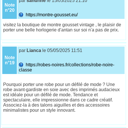
par
sandrine
le 15/05/2025 21:10
Note
n°20
https://montre-gousset.eu/
visitez la boutique de montre gousset vintage , le plaisir de
porter une belle horlogerie d'antan sur soi n'a pas de prix.
par
Lianca
le 05/05/2025 11:51
Note
n°19
https://robes-noires.fr/collections/robe-noire-
classe
Pourquoi porter une robe pour un défilé de mode ? Une
robe avant-gardiste en soie avec des imprimés audacieux
est idéale pour un défilé de mode. Tendance et
spectaculaire, elle impressionne dans ce cadre créatif.
Associez-la à des talons aiguilles et des accessoires
minimalistes pour un style innovant.