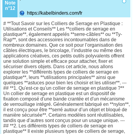
Note
n°12
https://kabelbinders.com/fr
# **Tout Savoir sur les Colliers de Serrage en Plastique :
Utilisations et Conseils** Les **colliers de serrage en
plastique**, également appelés **serre-câbles** ou **Ty-
Rap**, sont des accessoires incontournables dans de
nombreux domaines. Que ce soit pour l’organisation des
câbles électriques, le bricolage, l’industrie ou même des
applications créatives, ces petits outils polyvalents offrent
une solution simple et efficace pour attacher, fixer et
sécuriser divers objets. Dans cet article, nous allons
explorer les **différents types de colliers de serrage en
plastique**, leurs **utilisations principales** ainsi que
quelques **astuces pour bien les choisir et les utiliser**. ---
## **1. Qu'est-ce qu'un collier de serrage en plastique ?**
Un collier de serrage en plastique est un dispositif de
fixation composé d'une bande crantée et d'un mécanisme
de verrouillage intégré. Généralement fabriqué en **nylon**,
il est conçu pour être **serré autour d’un objet et bloqué de
manière sécurisée**. Certains modèles sont réutilisables,
tandis que d’autres sont conçus pour un usage unique. ---
## **2. Les différents types de colliers de serrage en
plastique** Il existe plusieurs types de colliers de serrage,