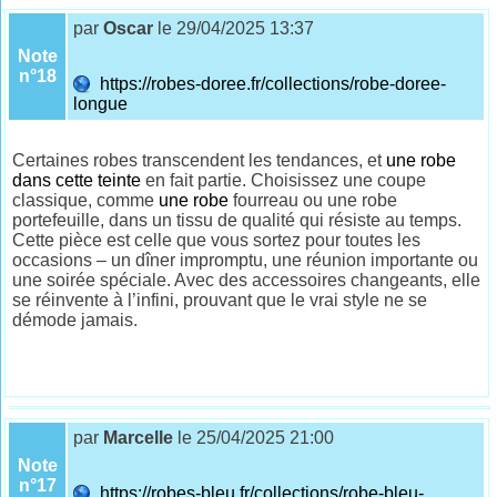
par
Oscar
le 29/04/2025 13:37
Note
n°18
https://robes-doree.fr/collections/robe-doree-
longue
Certaines robes transcendent les tendances, et
une robe
dans cette teinte
en fait partie. Choisissez une coupe
classique, comme
une robe
fourreau ou une robe
portefeuille, dans un tissu de qualité qui résiste au temps.
Cette pièce est celle que vous sortez pour toutes les
occasions – un dîner impromptu, une réunion importante ou
une soirée spéciale. Avec des accessoires changeants, elle
se réinvente à l’infini, prouvant que le vrai style ne se
démode jamais.
par
Marcelle
le 25/04/2025 21:00
Note
n°17
https://robes-bleu.fr/collections/robe-bleu-