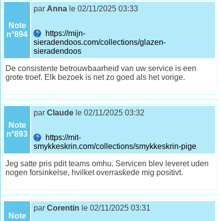
par
Anna
le 02/11/2025 03:33
Note
https://mijn-
n°894
sieradendoos.com/collections/glazen-
sieradendoos
De consistente betrouwbaarheid van uw service is een
grote troef. Elk bezoek is net zo goed als het vorige.
par
Claude
le 02/11/2025 03:32
Note
n°893
https://mit-
smykkeskrin.com/collections/smykkeskrin-pige
Jeg satte pris pdit teams omhu. Servicen blev leveret uden
nogen forsinkelse, hvilket overraskede mig positivt.
par
Corentin
le 02/11/2025 03:31
Note