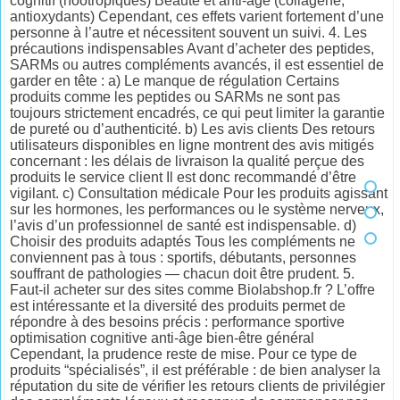
cognitif (nootropiques) Beauté et anti-âge (collagène,
antioxydants) Cependant, ces effets varient fortement d’une
personne à l’autre et nécessitent souvent un suivi. 4. Les
précautions indispensables Avant d’acheter des peptides,
SARMs ou autres compléments avancés, il est essentiel de
garder en tête : a) Le manque de régulation Certains
produits comme les peptides ou SARMs ne sont pas
toujours strictement encadrés, ce qui peut limiter la garantie
de pureté ou d’authenticité. b) Les avis clients Des retours
utilisateurs disponibles en ligne montrent des avis mitigés
concernant : les délais de livraison la qualité perçue des
produits le service client Il est donc recommandé d’être
vigilant. c) Consultation médicale Pour les produits agissant
sur les hormones, les performances ou le système nerveux,
l’avis d’un professionnel de santé est indispensable. d)
Choisir des produits adaptés Tous les compléments ne
conviennent pas à tous : sportifs, débutants, personnes
souffrant de pathologies — chacun doit être prudent. 5.
Faut-il acheter sur des sites comme Biolabshop.fr ? L’offre
est intéressante et la diversité des produits permet de
répondre à des besoins précis : performance sportive
optimisation cognitive anti-âge bien-être général
Cependant, la prudence reste de mise. Pour ce type de
produits “spécialisés”, il est préférable : de bien analyser la
réputation du site de vérifier les retours clients de privilégier