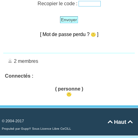
Recopier le code :
Envoyer
[ Mot de passe perdu ?
]
2 membres
Connectés :
( personne )
© 2004-2017
Haut


Propulsé par GuppY
Sous Licence Libre CeCILL