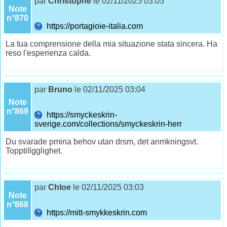
par
Christophe
le 02/11/2025 03:05
Note
n°870
https://portagioie-italia.com
La tua comprensione della mia situazione stata sincera. Ha
reso l'esperienza calda.
par
Bruno
le 02/11/2025 03:04
Note
n°869
https://smyckeskrin-
sverige.com/collections/smyckeskrin-herr
Du svarade pmina behov utan drsm, det anmkningsvt.
Topptillgglighet.
par
Chloe
le 02/11/2025 03:03
Note
n°868
https://mitt-smykkeskrin.com