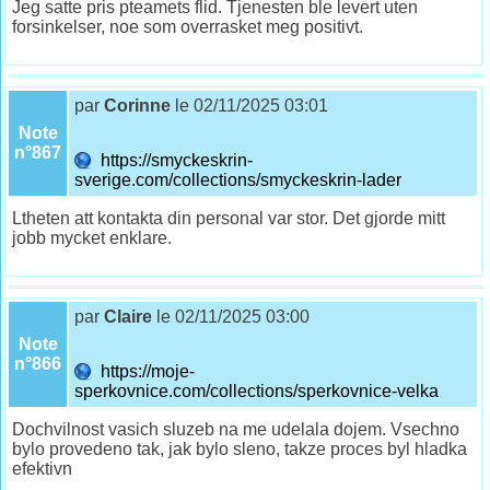
Jeg satte pris pteamets flid. Tjenesten ble levert uten
forsinkelser, noe som overrasket meg positivt.
par
Corinne
le 02/11/2025 03:01
Note
n°867
https://smyckeskrin-
sverige.com/collections/smyckeskrin-lader
Ltheten att kontakta din personal var stor. Det gjorde mitt
jobb mycket enklare.
par
Claire
le 02/11/2025 03:00
Note
n°866
https://moje-
sperkovnice.com/collections/sperkovnice-velka
Dochvilnost vasich sluzeb na me udelala dojem. Vsechno
bylo provedeno tak, jak bylo sleno, takze proces byl hladka
efektivn