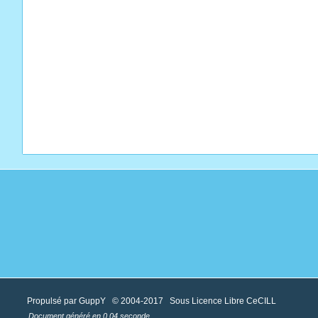
Propulsé par GuppY
© 2004-2017
Sous Licence Libre CeCILL
Document généré en 0.04 seconde