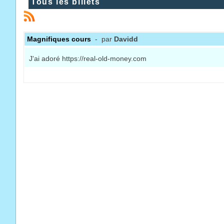
Tous les billets
Magnifiques cours
- par
Davidd
J'ai adoré https://real-old-money.com