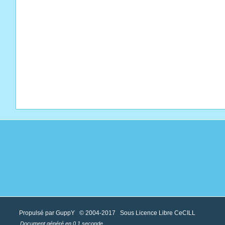
Propulsé par GuppY
© 2004-2017
Sous Licence Libre CeCILL
Document généré en 0.1 seconde