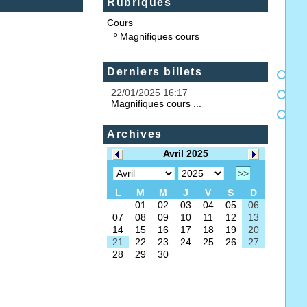
Rubriques
Cours
º
Magnifiques cours
Derniers billets
22/01/2025 16:17
Magnifiques cours ...
Archives
Avril 2025
>>
L
M
M
J
V
S
D
01
02
03
04
05
06
07
08
09
10
11
12
13
14
15
16
17
18
19
20
21
22
23
24
25
26
27
28
29
30