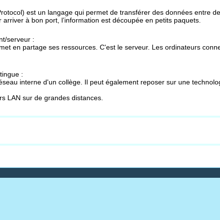
rotocol) est un langage qui permet de transférer des données entre des o
ur arriver à bon port, l’information est découpée en petits paquets.
nt/serveur :
 met en partage ses ressources. C'est le serveur. Les ordinateurs conne
tingue :
réseau interne d'un collège. Il peut également reposer sur une technol
rs LAN sur de grandes distances.