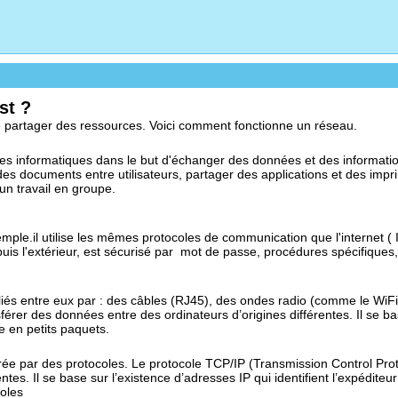
st ?
de partager des ressources. Voici comment fonctionne un réseau.
es informatiques dans le but d'échanger des données et des informati
s documents entre utilisateurs, partager des applications et des impr
un travail en groupe.
emple.il utilise les mêmes protocoles de communication que l'internet ( 
puis l'extérieur, est sécurisé par mot de passe, procédures spécifiques,
és entre eux par : des câbles (RJ45), des ondes radio (comme le WiFi,
érer des données entre des ordinateurs d’origines différentes. Il se base
e en petits paquets.
e par des protocoles. Le protocole TCP/IP (Transmission Control Proto
es. Il se base sur l’existence d’adresses IP qui identifient l’expéditeur 
coles